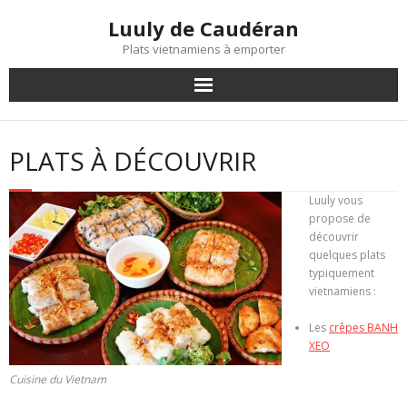
Skip
Luuly de Caudéran
to
content
Plats vietnamiens à emporter
PLATS À DÉCOUVRIR
Luuly vous
propose de
découvrir
quelques plats
typiquement
vietnamiens :
Les
crêpes BANH
XEO
Cuisine du Vietnam