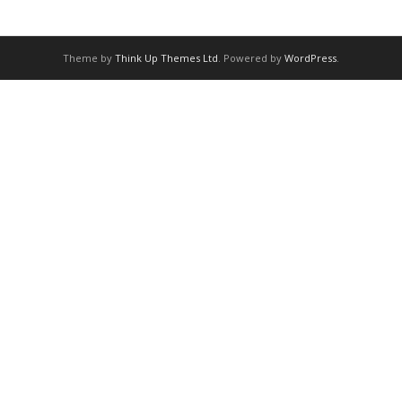
Theme by
Think Up Themes Ltd
. Powered by
WordPress
.